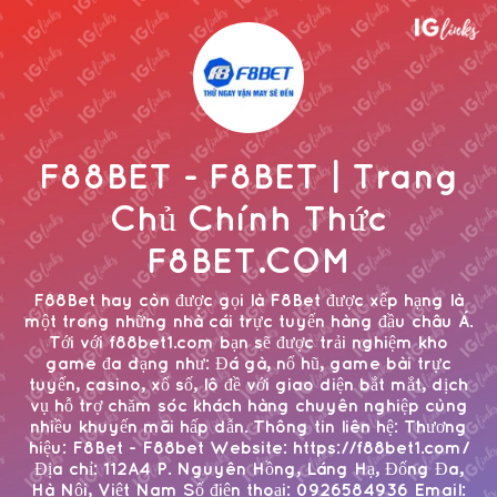
F88BET - F8BET | Trang
Chủ Chính Thức
F8BET.COM
F88Bet hay còn được gọi là F8Bet được xếp hạng là
một trong những nhà cái trực tuyến hàng đầu châu Á.
Tới với f88bet1.com bạn sẽ được trải nghiệm kho
game đa dạng như: Đá gà, nổ hũ, game bài trực
tuyến, casino, xổ số, lô đề với giao diện bắt mắt, dịch
vụ hỗ trợ chăm sóc khách hàng chuyên nghiệp cùng
nhiều khuyến mãi hấp dẫn. Thông tin liên hệ: Thương
hiệu: F8Bet - F88bet Website: https://f88bet1.com/
Địa chỉ: 112A4 P. Nguyên Hồng, Láng Hạ, Đống Đa,
Hà Nội, Việt Nam Số điện thoại: 0926584936 Email: