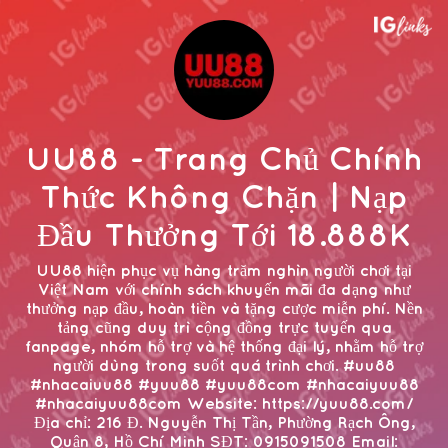
UU88 - Trang Chủ Chính
Thức Không Chặn | Nạp
Đầu Thưởng Tới 18.888K
UU88 hiện phục vụ hàng trăm nghìn người chơi tại
Việt Nam với chính sách khuyến mãi đa dạng như
thưởng nạp đầu, hoàn tiền và tặng cược miễn phí. Nền
tảng cũng duy trì cộng đồng trực tuyến qua
fanpage, nhóm hỗ trợ và hệ thống đại lý, nhằm hỗ trợ
người dùng trong suốt quá trình chơi. #uu88
#nhacaiuu88 #yuu88 #yuu88com #nhacaiyuu88
#nhacaiyuu88com Website: https://yuu88.com/
Địa chỉ: 216 Đ. Nguyễn Thị Tần, Phường Rạch Ông,
Quận 8, Hồ Chí Minh SĐT: 0915091508 Email: