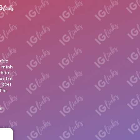
cược
h minh
 hữu
ho trò
N CHI
Thì
n