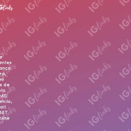
a
entes
rança
ra,
ou
s de
nto
DAS:
amilo,
il:
5BET
line