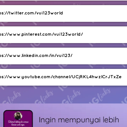
ps://twitter.com/vui123world
ps://www.pinterest.com/vui123world/
ps://www.linkedin.com/in/vui123/
tps://www.youtube.com/channel/UCjRKL4hwzlCrJTxZe