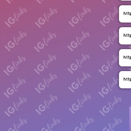
htt
htt
htt
ht