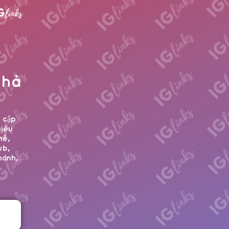
Nhà
y cập
siêu
hê,
ub,
hánh,