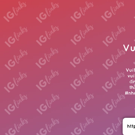
Vu
Vui1
vui
đỉ
th
#nhà
htt