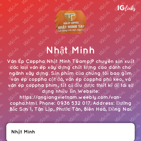
Nhật Minh
Ván Ép Coppha Nhật Minh T&amp;P chuyên sản xuất
các loại ván ép xây dựng chất lượng cao dành cho
ngành xây dựng. Sản phẩm của chúng tôi bao gồm
ván ép coppha cột đà, ván ép coppha phủ keo, và
ván ép coppha phim, tất cả đều được thiết kế để tái sử
dụng nhiều lần Website:
https://angiangvietnam.weebly.com/van-
copha.html. Phone: 0936 532 017. Address: Đường
Bắc Sơn 1, Tân Lập, Phước Tân, Biên Hoà, Đồng Nai.
Nhật Minh