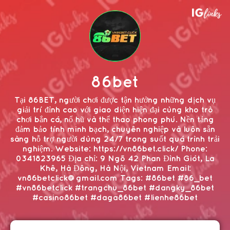
86bet
Tại 86BET, người chơi được tận hưởng những dịch vụ
giải trí đỉnh cao với giao diện hiện đại cùng kho trò
chơi bắn cá, nổ hũ và thể thao phong phú. Nền tảng
đảm bảo tính minh bạch, chuyên nghiệp và luôn sẵn
sàng hỗ trợ người dùng 24/7 trong suốt quá trình trải
nghiệm. Website: https://vn86bet.click/ Phone:
0341823965 Địa chỉ: 9 Ngõ 42 Phan Đình Giót, La
Khê, Hà Đông, Hà Nội, Vietnam Email:
vn86betclick@gmail.com Tags: #86bet #86_bet
#vn86betclick #trangchu_86bet #dangky_86bet
#casino86bet #daga86bet #lienhe86bet