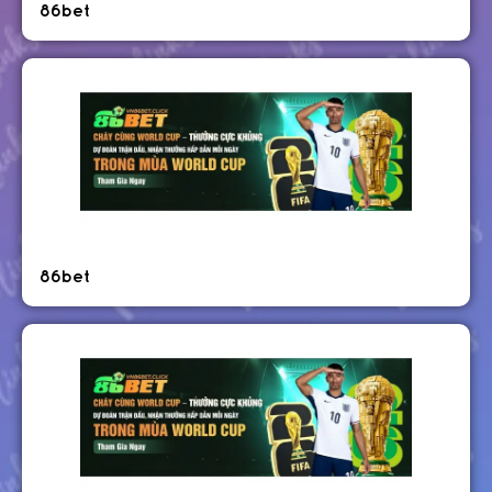
86bet
86bet