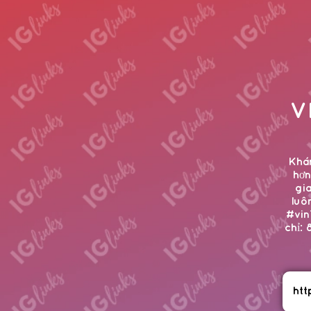
V
Khám
hơn
gi
luô
#vin
chỉ:
htt