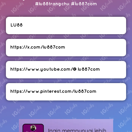
#lu88trangchu #lu887com
LU88
https://x.com/lu887com
https://www.youtube.com/@lu887com
https://www.pinterest.com/lu887com