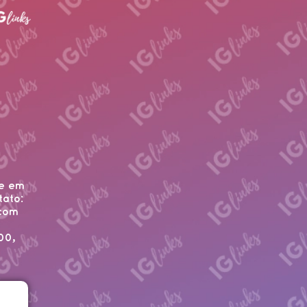
te em
tato:
.com
00,