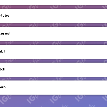
utube
terest
blr
tch
hub