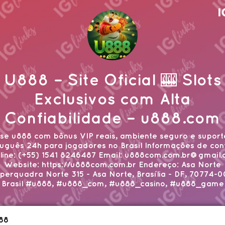
U888 – Site Oficial 🎰 Slots
Exclusivos com Alta
Confiabilidade – u888.com
se u888 com bônus VIP reais, ambiente seguro e supor
uguês 24h para jogadores no Brasil Informações de con
line: (+55) 1541 8246487 Email: u888com.com.br@gmail
Website: https://u888com.com.br Endereço: Asa Norte
perquadra Norte 315 - Asa Norte, Brasília - DF, 70774-0
Brasil #u888, #u888_com, #u888_casino, #u888_game
88