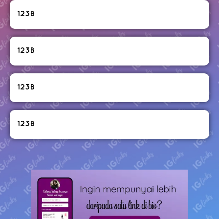
123B
123B
123B
123B