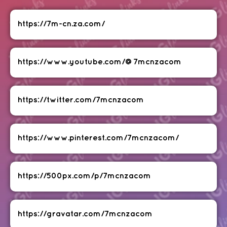
https://7m-cn.za.com/
https://www.youtube.com/@7mcnzacom
https://twitter.com/7mcnzacom
https://www.pinterest.com/7mcnzacom/
https://500px.com/p/7mcnzacom
https://gravatar.com/7mcnzacom