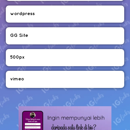
wordpress
GG Site
500px
vimeo