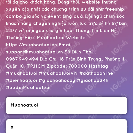
tối đa cho khách hàng. Đồng thời, website thường
xuyên cập nhật các chương trình ưu đãi như freeship,
combo giá sốc và event tặng quà. Đội ngũ chăm sóc
khách hàng chuyên nghiệp luôn túc trực để hỗ trợ bạn
24/7 với mọi yêu cầu gửi hoa. Thông Tin Liên Hệ:
Thương Hiệu: Muahoatuoi Website:
https://muahoatuoi.vn Email:
support@muahoatuoi.vn Số Điện Thoại:
0967 949 494 Địa Chỉ: 18 Trần Bình Trọng, Phường 1,
Quận 10, TP.HCM Zipcode: 700000 Hashtag:
#muahoatuoi #muahoatuoiVN #dathoaonline
#dienhoatuoi #giaohoahocay #giaohoa24h
#uudaiMuahoatuoi
Muahoatuoi
X