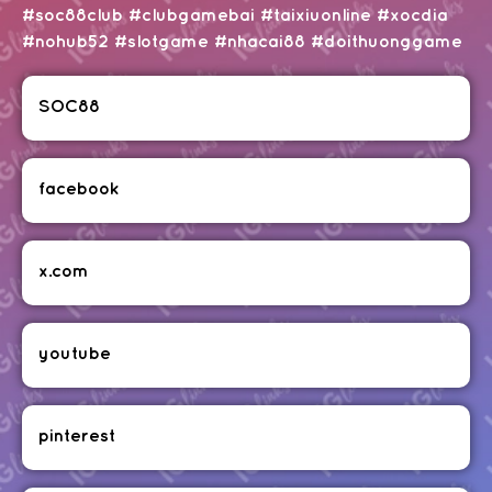
#soc88club #clubgamebai #taixiuonline #xocdia
#nohub52 #slotgame #nhacai88 #doithuonggame
SOC88
facebook
x.com
youtube
pinterest