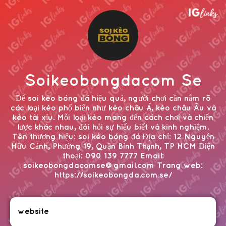
Soikeobongdacom Se
Để soi kèo bóng đá hiệu quả, người chơi cần nắm rõ
các loại kèo phổ biến như kèo châu Á, kèo châu Âu và
kèo tài xỉu. Mỗi loại kèo mang đến cách chơi và chiến
lược khác nhau, đòi hỏi sự hiểu biết và kinh nghiệm.
Tên thương hiệu: soi kèo bóng đá Địa chỉ: 12 Nguyễn
Hữu Cảnh, Phường 19, Quận Bình Thạnh, TP HCM Điện
thoại: 090 139 7777 Email:
soikeobongdacomse@gmail.com Trang web:
https://soikeobongda.com.se/
website