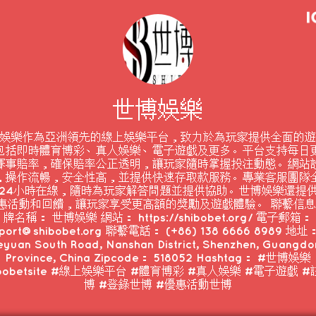
世博娛樂
娛樂作為亞洲領先的線上娛樂平台，致力於為玩家提供全面的遊
包括即時體育博彩、真人娛樂、電子遊戲及更多。平台支持每日
賽事賠率，確保賠率公正透明，讓玩家隨時掌握投注動態。網站
，操作流暢，安全性高，並提供快速存取款服務。專業客服團隊
24小時在線，隨時為玩家解答問題並提供協助。世博娛樂還提
惠活動和回饋，讓玩家享受更高額的獎勵及遊戲體驗。 聯繫信息
牌名稱： 世博娛樂 網站： https://shibobet.org/ 電子郵箱：
port@shibobet.org 聯繫電話： (+86) 138 6666 8989 地址
yuan South Road, Nanshan District, Shenzhen, Guangd
Province, China Zipcode： 518052 Hashtag： #世博娛樂
ibobetsite #線上娛樂平台 #體育博彩 #真人娛樂 #電子遊戲 
博 #登錄世博 #優惠活動世博