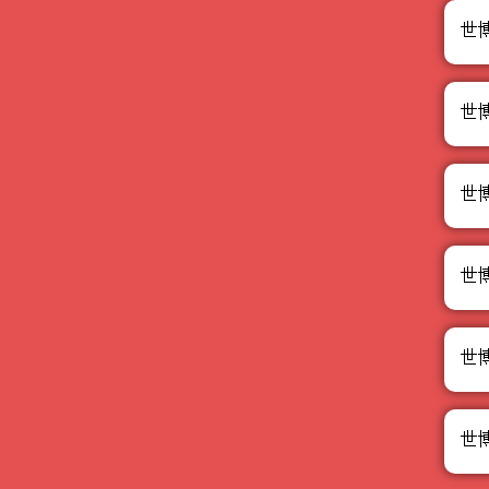
世
世
世
世
世
世