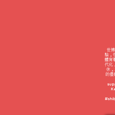
世博
驗，
體育
代化
休，
的優
sup
Ke
#sh