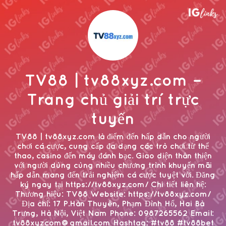
TV88 | tv88xyz.com –
Trang chủ giải trí trực
tuyến
TV88 | tv88xyz.com là điểm đến hấp dẫn cho người
chơi cá cược, cung cấp đa dạng các trò chơi từ thể
thao, casino đến máy đánh bạc. Giao diện thân thiện
với người dùng cùng nhiều chương trình khuyến mãi
hấp dẫn mang đến trải nghiệm cá cược tuyệt vời. Đăng
ký ngay tại https://tv88xyz.com/ Chi tiết liên hệ:
Thương hiệu: TV88 Website: https://tv88xyz.com/
Địa chỉ: 17 P.Hàn Thuyên, Phạm Đình Hổ, Hai Bà
Trưng, Hà Nội, Việt Nam Phone: 0987265562 Email:
tv88xyzcom@gmail.com Hashtag: #tv88 #tv88bet