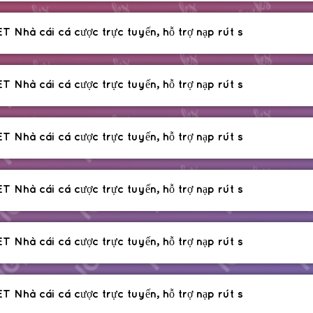
T Nhà cái cá cược trực tuyến, hỗ trợ nạp rút s
T Nhà cái cá cược trực tuyến, hỗ trợ nạp rút s
T Nhà cái cá cược trực tuyến, hỗ trợ nạp rút s
T Nhà cái cá cược trực tuyến, hỗ trợ nạp rút s
T Nhà cái cá cược trực tuyến, hỗ trợ nạp rút s
T Nhà cái cá cược trực tuyến, hỗ trợ nạp rút s