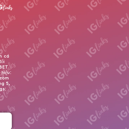
ệm cá
đổi
ZBET
 hiệu:
.com
ng 5,
gs: