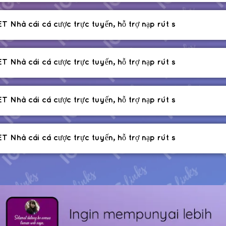
T Nhà cái cá cược trực tuyến, hỗ trợ nạp rút s
T Nhà cái cá cược trực tuyến, hỗ trợ nạp rút s
T Nhà cái cá cược trực tuyến, hỗ trợ nạp rút s
T Nhà cái cá cược trực tuyến, hỗ trợ nạp rút s