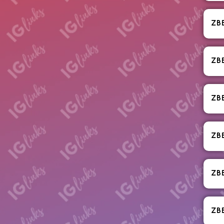
ZBE
ZBE
ZBE
ZBE
ZBE
ZBE