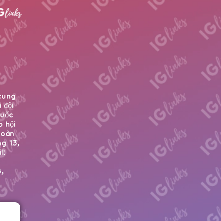
 cung
 đội
quốc
p hội
toàn
g 13,
l:
,