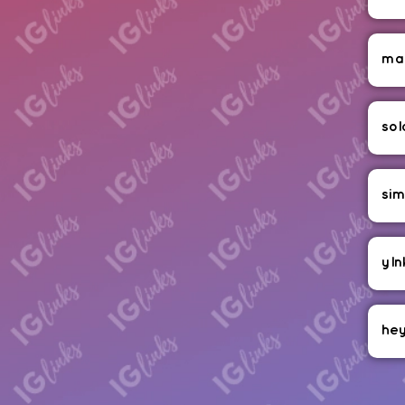
ma
sol
sim
yln
hey