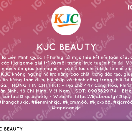
KJC BEAUTY
là Liên Minh Quốc Tế hướng tới mục tiêu kết nối toàn cầu,
 các tựa game giải trí và môi trường trực tuyến hiện đại. Với
 nhân viên giàu kinh nghiệm và đối tác chiến lược từ nhiều 
 KJC không ngừng nỗ lực nâng cao chất lượng đào tạo, giú
n tin tưởng toàn diện, hội nhập và thành công trong thời đại 
hóa. THÔNG TIN CHI TIẾT: - Địa chỉ: 447 Cộng Hòa, Phườn
ân Bình, Hồ Chí Minh, Việt Nam - SĐT: 0903829174 - EMai
contact@kjc.beauty - Website: https://kjc.beauty/ #kjc,
#trangchukjc, #lienminhkjc, #kjcmm88, #kjcxx88, #kjcrr88
#tapdoankjc
C BEAUTY