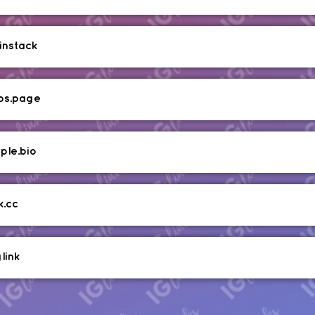
instack
os.page
ple.bio
k.cc
link