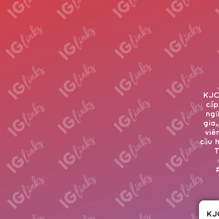
KJC 
cấp
ngũ
gia,
viê
cầu 
T
KJ