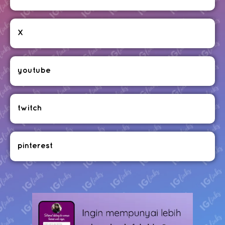
X
youtube
twitch
pinterest