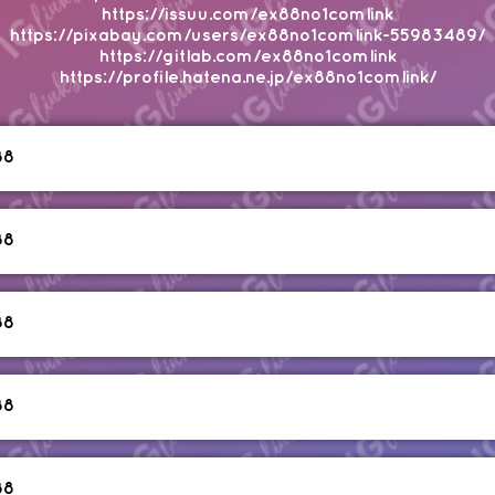
https://issuu.com/ex88no1comlink
https://pixabay.com/users/ex88no1comlink-55983489/
https://gitlab.com/ex88no1comlink
https://profile.hatena.ne.jp/ex88no1comlink/
88
88
88
88
88