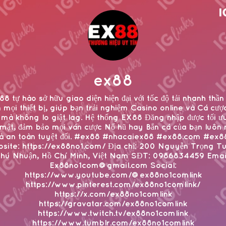
ex88
8 tự hào sở hữu giao diện hiện đại với tốc độ tải nhanh thần
 mọi thiết bị, giúp bạn trải nghiệm Casino online và Cá cượ
 mà không lo giật lag. Hệ thống EX88 Đăng nhập được tối ư
mật, đảm bảo mọi ván cược Nổ hũ hay Bắn cá của bạn luôn
à an toàn tuyệt đối. #ex88 #nhacaiex88 #ex88.com #ex
site: https://ex88no1.com/ Địa chỉ: 200 Nguyễn Trọng Tu
hú Nhuận, Hồ Chí Minh, Việt Nam SĐT: 0986834459 Emai
Ex88no1com@gmail.com Social:
https://www.youtube.com/@ex88no1comlink
https://www.pinterest.com/ex88no1comlink/
https://x.com/ex88no1comlink
https://gravatar.com/ex88no1comlink
https://www.twitch.tv/ex88no1comlink
https://www.tumblr.com/ex88no1comlink