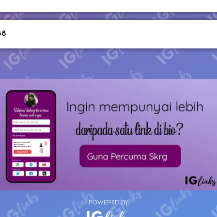
88
POWERED BY