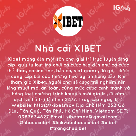
Nhà cái XIBET
Xibet mang đến một sân chơi giải trí trực tuyến đẳng
cấp, quy tụ loạt trò chơi cá cược hấp dẫn như cá cược
thể thao, casino live, bắn cá, slot game, đá gà,... được
cung cấp bởi các thương hiệu uy tín hàng đầu. Khi
tham gia Xibet, người chơi sẽ được trải nghiệm nền
tảng mượt mà, an toàn, cùng mức cược cạnh tranh và
hàng loạt chương trình khuyến mãi giá trị, đi kèm
dịch vụ hỗ trợ tận tình 24/7. Truy cập ngay tại :
Website: https://xibet.mov Địa Chỉ: Hẻm 352 Gò
Dầu, Tân Quý, Tân Phú, Hồ Chí Minh, Vietnam SĐT:
0983634827 Email: xibetmov@gmail.com
#nhacaixibet #linkvaonhacaixibet #xibet
#trangchuxibet