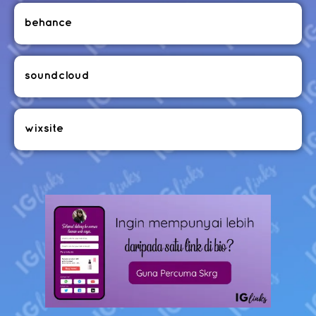
behance
soundcloud
wixsite