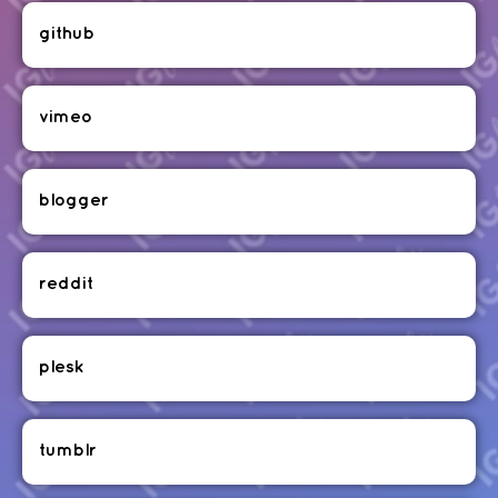
github
vimeo
blogger
reddit
plesk
tumblr