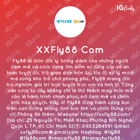
XXFly88 Com
Fly88 là điểm đến lý tưởng dành cho những người
đam mê cá cược đang tìm kiếm sự đẳng cấp và an
toàn tuyệt đối. Với giao diện hiện đại, tốc độ xử lý mượt
mà cùng kho trò chơi phong phú, Fly88 mang đến
trải nghiệm giải trí trực tuyến trọn vẹn và tinh tế. Từng
ván cược tại đây không chỉ là thử thách may mắn mà
còn là hành trình chinh phục, nơi đam mê và chiến
lược hòa quyện. Hãy để Fly88 đồng hành cùng bạn
trên con đường khẳng định bản lĩnh và chiến thắng rực
rỡ. Thông tin thêm: Website: https://xxfly88.com/
Địa chỉ: 25 Nguyễn Thị Minh Khai, Phường Bến Nghé,
Quận 1, TP. Hồ Chí Minh SĐT: 0903284591 Gmail:
xxfly88com@gmail.com Hashtag: #fly88
#fly88com #nhacaifly88 #trangchufly88