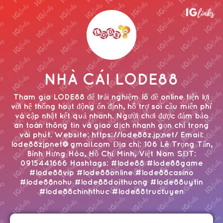
NHÀ CÁI LODE88
Tham gia LODE88 để trải nghiệm lô đề online tiện lợi
với hệ thống hoạt động ổn định, hỗ trợ soi cầu miễn phí
và cập nhật kết quả nhanh. Người chơi được đảm bảo
an toàn thông tin và giao dịch nhanh gọn chỉ trong
vài phút. Website: https://lode88z.jp.net/ Email:
lode88zjpnet@gmail.com Địa chỉ: 106 Lê Trọng Tấn,
Bình Hưng Hòa, Hồ Chí Minh, Việt Nam SĐT:
0915441666 Hashtags: #lode88 #lode88game
#lode88vip #lode88online #lode88casino
#lode88nohu #lode88doithuong #lode88uytin
#lode88chinhthuc #lode88tructuyen