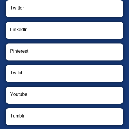
Twitter
LinkedIn
Pinterest
Twitch
Youtube
Tumblr