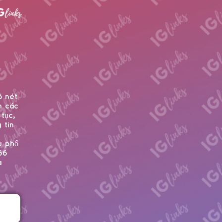
õ nét
m các
tục,
 tin
u phố
66
a