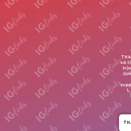
THAP
và t
trậ
đảm
supp
1
TH