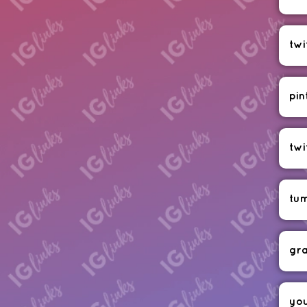
twi
pin
twi
tum
gr
yo