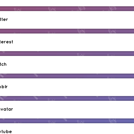
tter
terest
tch
blr
avatar
utube