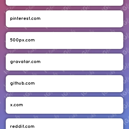
pinterest.com
500px.com
gravatar.com
github.com
x.com
reddit.com