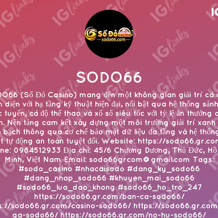
SODO66
O66 (Số Đỏ Casino) mang đến một không gian giải trí cá 
 diện với hạ tầng kỹ thuật hiện đại, nổi bật qua hệ thống sản
c tuyến, cá độ thể thao và xổ số siêu tốc với tỷ lệ ăn thưởng 
h. Nền tảng cam kết xây dựng một môi trường giải trí xanh 
 bạch thông qua cơ chế bảo mật dữ liệu đa tầng và hệ thốn
t tự động an toàn tuyệt đối. Website: https://sodo66.gr.c
ne: 0984512933 Địa chỉ: 45/6 Chương Dương, Thủ Đức, Hồ
Minh, Việt Nam Email: sodo66grcom@gmail.com Tags:
#sodo_casino #nhacaisodo #dang_ky_sodo66
#dang_nhap_sodo66 #khuyen_mai_sodo66
#sodo66_lua_dao_khong #sodo66_ho_tro_247
https://sodo66.gr.com/ban-ca-sodo66/
s://sodo66.gr.com/casino-sodo66/ https://sodo66.gr.co
ga-sodo66/ https://sodo66.gr.com/no-hu-sodo66/