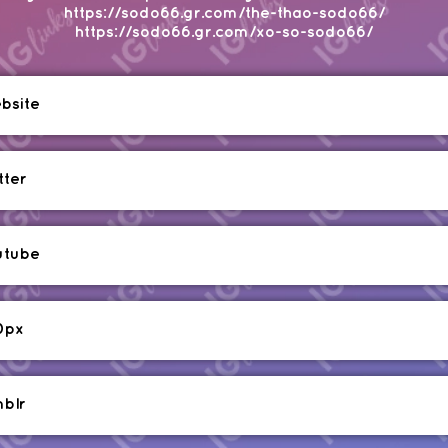
https://sodo66.gr.com/the-thao-sodo66/
https://sodo66.gr.com/xo-so-sodo66/
bsite
tter
utube
0px
blr