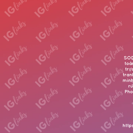
SOD
toàn
trự
tran
minh
rú
Pho
http