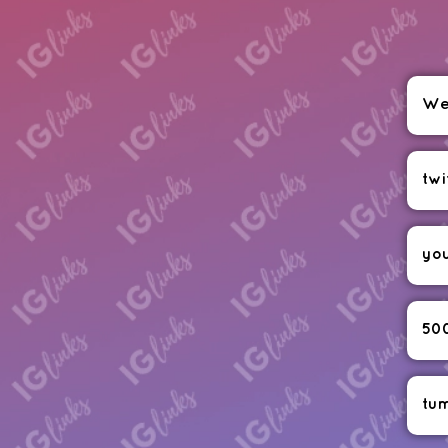
We
twi
yo
50
tum