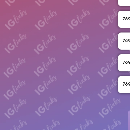
78
78
78
78