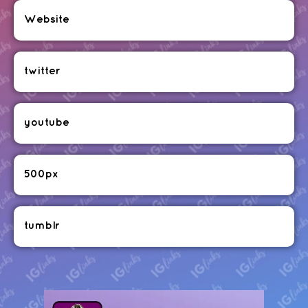
Website
twitter
youtube
500px
tumblr