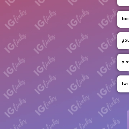
fa
yo
pin
twi