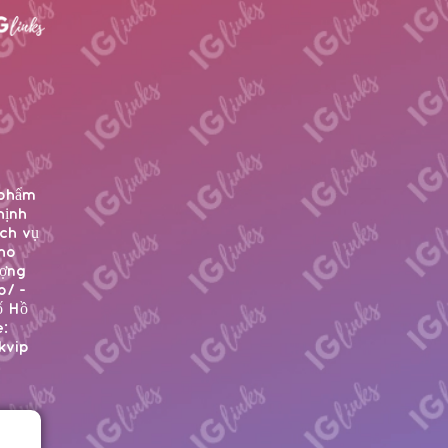
 phẩm
hịnh
ch vụ
cho
ượng
p/ -
ố Hồ
e:
kvip