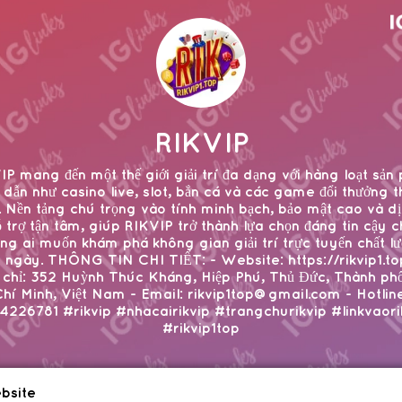
RIKVIP
IP mang đến một thế giới giải trí đa dạng với hàng loạt sản
 dẫn như casino live, slot, bắn cá và các game đổi thưởng t
. Nền tảng chú trọng vào tính minh bạch, bảo mật cao và dị
 trợ tận tâm, giúp RIKVIP trở thành lựa chọn đáng tin cậy 
ng ai muốn khám phá không gian giải trí trực tuyến chất l
 ngày. THÔNG TIN CHI TIẾT: - Website: https://rikvip1.to
 chỉ: 352 Huỳnh Thúc Kháng, Hiệp Phú, Thủ Đức, Thành ph
hí Minh, Việt Nam - Email: rikvip1top@gmail.com - Hotlin
4226781 #rikvip #nhacairikvip #trangchurikvip #linkvaori
#rikvip1top
bsite