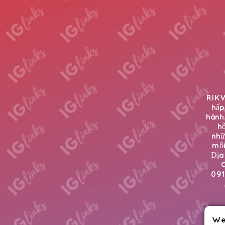
RIKV
hấp
hành
hỗ
nhữ
mỗi
Địa
C
091
We