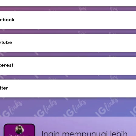
cebook
utube
terest
tter