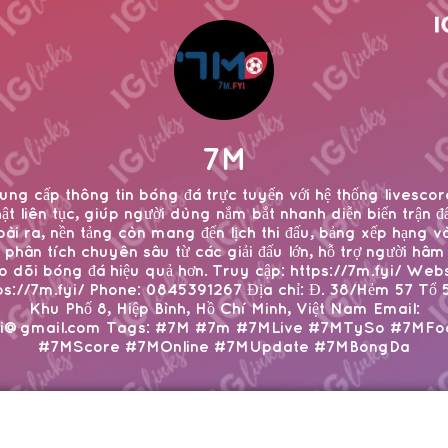
7M
ung cấp thông tin bóng đá trực tuyến với hệ thống livescor
ật liên tục, giúp người dùng nắm bắt nhanh diễn biến trận đ
ài ra, nền tảng còn mang đến lịch thi đấu, bảng xếp hạng v
u phân tích chuyên sâu từ các giải đấu lớn, hỗ trợ người hâ
o dõi bóng đá hiệu quả hơn. Truy cập: https://7m.fyi/ Webs
ps://7m.fyi/ Phone: 0845391267 Địa chỉ: Đ. 38/Hẻm 57 Tổ 
Khu Phố 8, Hiệp Bình, Hồ Chí Minh, Việt Nam Email:
i@gmail.com Tags: #7M #7m #7MLive #7MTySo #7MFoo
#7MScore #7MOnline #7MUpdate #7MBongDa