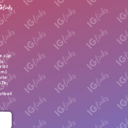
e cập
ấu.
à dữ
m mộ
ite:
53b,
tball