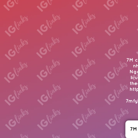
7M c
nh
Ngo
liệ
the
htt
7mfy
7M