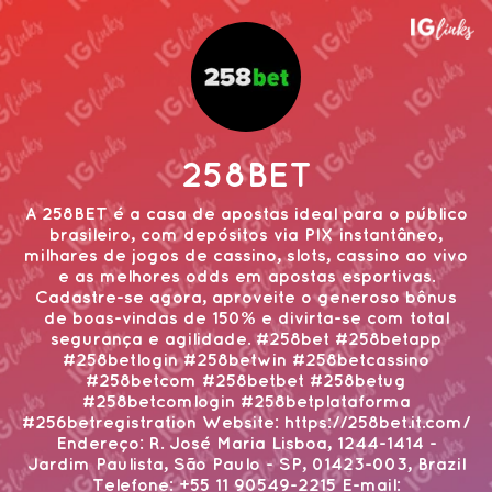
258BET
A 258BET é a casa de apostas ideal para o público
brasileiro, com depósitos via PIX instantâneo,
milhares de jogos de cassino, slots, cassino ao vivo
e as melhores odds em apostas esportivas.
Cadastre-se agora, aproveite o generoso bônus
de boas-vindas de 150% e divirta-se com total
segurança e agilidade. #258bet #258betapp
#258betlogin #258betwin #258betcassino
#258betcom #258betbet #258betug
#258betcomlogin #258betplataforma
#256betregistration Website: https://258bet.it.com/
Endereço: R. José Maria Lisboa, 1244-1414 -
Jardim Paulista, São Paulo - SP, 01423-003, Brazil
Telefone: +55 11 90549-2215 E-mail: