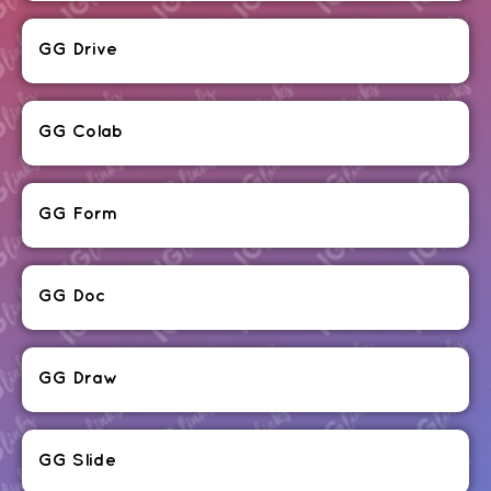
GG Drive
GG Colab
GG Form
GG Doc
GG Draw
GG Slide