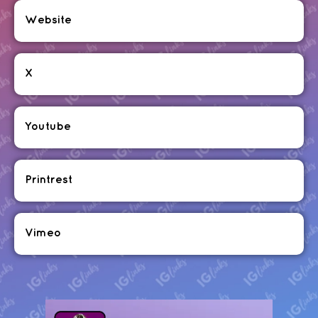
Website
X
Youtube
Printrest
Vimeo