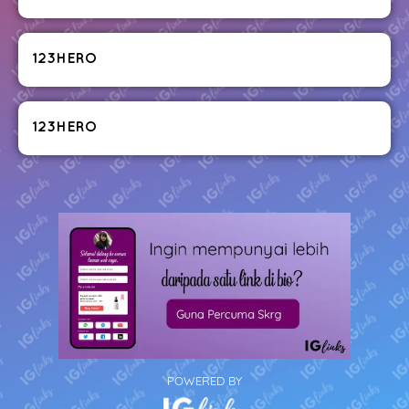
123HERO
123HERO
POWERED BY