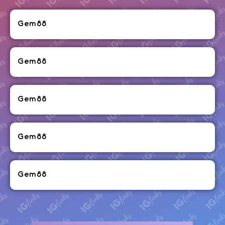
Gem88
Gem88
Gem88
Gem88
Gem88