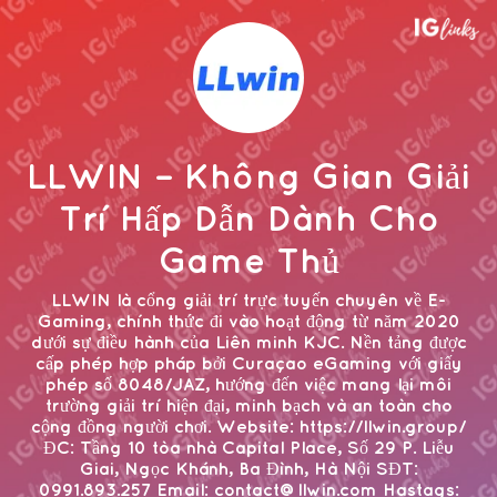
LLWIN – Không Gian Giải
Trí Hấp Dẫn Dành Cho
Game Thủ
LLWIN là cổng giải trí trực tuyến chuyên về E-
Gaming, chính thức đi vào hoạt động từ năm 2020
dưới sự điều hành của Liên minh KJC. Nền tảng được
cấp phép hợp pháp bởi Curaçao eGaming với giấy
phép số 8048/JAZ, hướng đến việc mang lại môi
trường giải trí hiện đại, minh bạch và an toàn cho
cộng đồng người chơi. Website: https://llwin.group/
ĐC: Tầng 10 tòa nhà Capital Place, Số 29 P. Liễu
Giai, Ngọc Khánh, Ba Đình, Hà Nội SĐT:
0991.893.257 Email: contact@llwin.com Hastags: