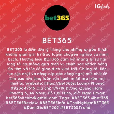
BET365
BET365 là điểm đến lý tưởng cho những ai yêu thích
không gian giải trí trực tuyến chuyên nghiệp và minh
bạch. Thương hiệu BET365 cam kết mang lại sự hài
lòng tối đa thông qua dịch vụ chăm sóc khách hàng
tận tâm và tốc độ giao dịch vượt trội. Chúng tôi liên
tục cập nhật và nâng cấp các công nghệ mới nhất để
đảm bảo nền tảng luôn vận hành mượt mà trên mọi
thiết bị. Website: https://bet365s.it.com/ Phone:
0923847516 Địa chỉ: 179/19 Dương Quảng Hàm,
Phường 5, An Nhơn, Hồ Chí Minh, Việt Nam Email:
bet365sitcom@gmail.com Tags: #BET365 #bet365
#BET365Review #BET365Info #TraiNghiemBET365
#DanhGiaBET365 #BET365Trend