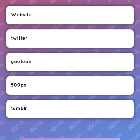
Website
twitter
youtube
500px
tumblr