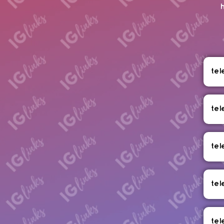
tel
tel
tel
tel
tel