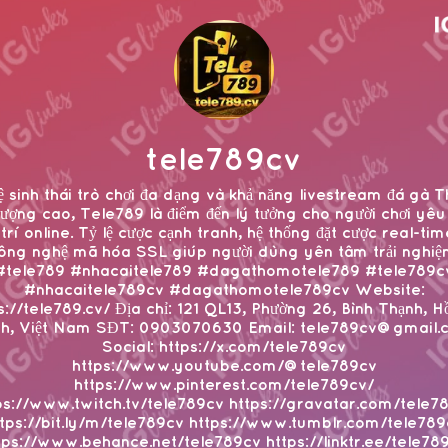
tele789cv
ệ sinh thái trò chơi đa dạng và khả năng livestream đá gà
lượng cao, Tele789 là điểm đến lý tưởng cho người chơi yêu
 trí online. Tỷ lệ cược cạnh tranh, hệ thống đặt cược real-ti
ông nghệ mã hóa SSL giúp người dùng yên tâm trải nghiệ
#tele789 #nhacaitele789 #dagathomotele789 #tele789c
#nhacaitele789cv #dagathomotele789cv Website:
s://tele789.cv/ Địa chỉ: 121 QL13, Phường 26, Bình Thạnh, H
nh, Việt Nam SĐT: 0903070630 Email: tele789cv@gmail.
Social: https://x.com/tele789cv
https://www.youtube.com/@tele789cv
https://www.pinterest.com/tele789cv/
ps://www.twitch.tv/tele789cv https://gravatar.com/tele7
ttps://bit.ly/m/tele789cv https://www.tumblr.com/tele789
tps://www.behance.net/tele789cv https://linktr.ee/tele78