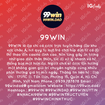
99WIN
99WIN là địa chỉ cá cược trực tuyến hàng đầu khu
vực châu Á, nơi quy tụ loạt trò chơi hấp dẫn từ cá độ
thể thao đến casino đỉnh cao. Nền tảng gây ấn tượng
nhờ giao diện thân thiện, tốc độ xử lý nhanh và hệ
thống bảo mật hiện đại. Người chơi sẽ được tận hưởng
một không gian giải trí chuyên nghiệp cùng nhiều
phần thưởng giá trị mỗi ngày. Thông tin liên hệ : Địa
chỉ : 171/1C Đ. Tôn Đản, Phường 15, Quận 4, Hồ Chí
Minh, Việt Nam Phone : 0939.787878 Email :
99windad@gmail.com Website : https://99win.dad/
Hashtags : #99WIN #99WINDAD #99WINUYTIN
#NHACAI99WIN #99WINTRUCTUYEN
#99WINCHINHTHUC