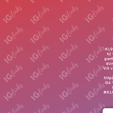
KL99
hệ 
game
dùn
Với v
http
Gò 
#KL