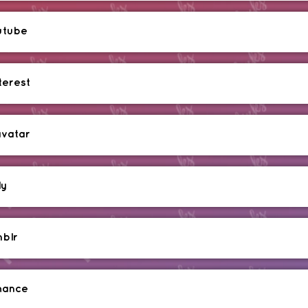
utube
terest
avatar
ly
blr
hance