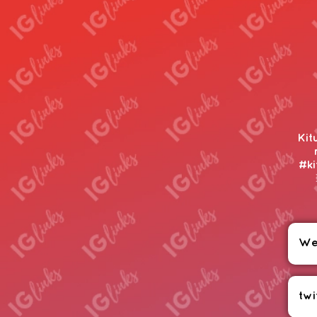
Kit
#ki
We
twi