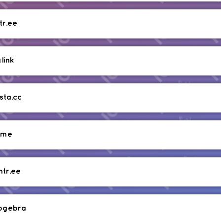
ktr.ee
link
ksta.cc
i.me
ntr.ee
ogebra