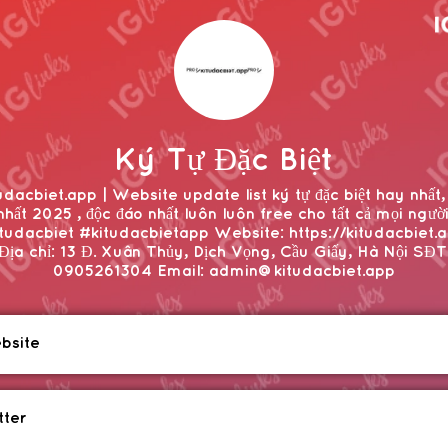
Ký Tự Đặc Biệt
udacbiet.app | Website update list ký tự đặc biệt hay nhất,
nhất 2025 , độc đáo nhất luôn luôn free cho tất cả mọi người
tudacbiet #kitudacbietapp Website: https://kitudacbiet.
Địa chỉ: 13 Đ. Xuân Thủy, Dịch Vọng, Cầu Giấy, Hà Nội SĐT
0905261304 Email: admin@kitudacbiet.app
bsite
tter