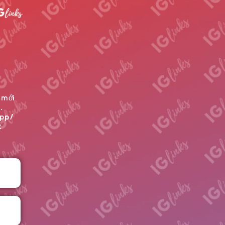
 mới
.
app/
: