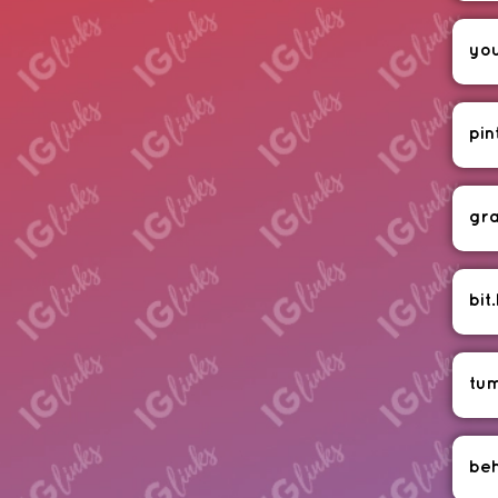
yo
pin
gr
bit.
tum
be