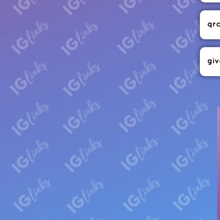
qr
giv