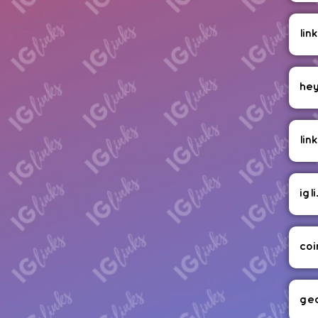
lin
hey
lin
igl
coi
ge