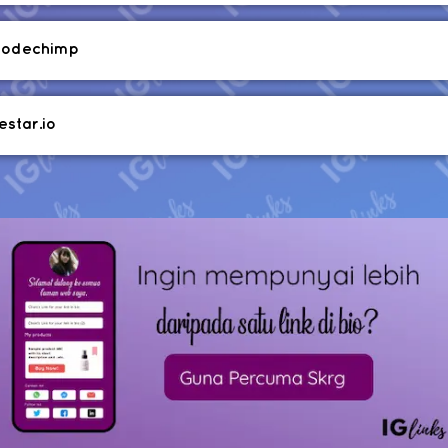
codechimp
estar.io