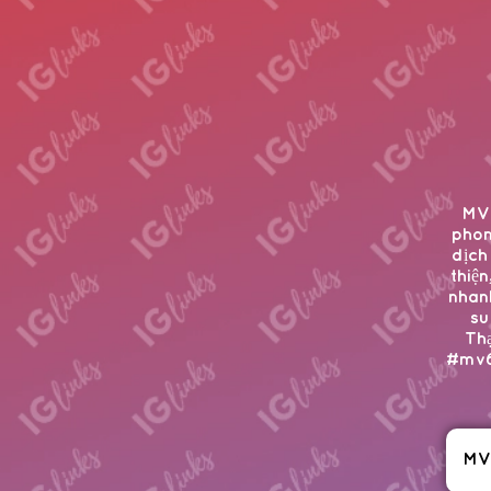
MV6
phon
dịch
thiệ
nhanh
su
Thạ
#mv6
MV