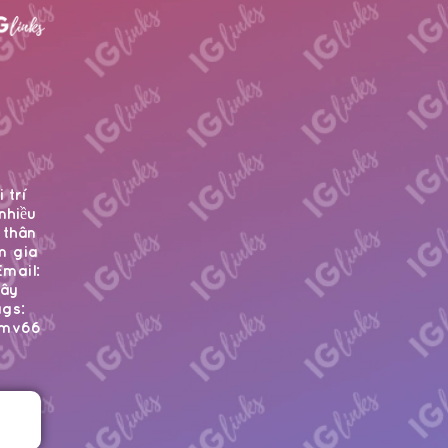
 trí
nhiều
 thân
m gia
Email:
Tây
ags:
_mv66