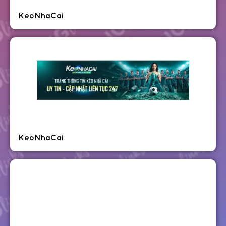
KeoNhaCai
KeoNhaCai