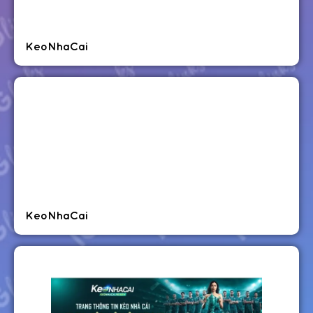
KeoNhaCai
KeoNhaCai