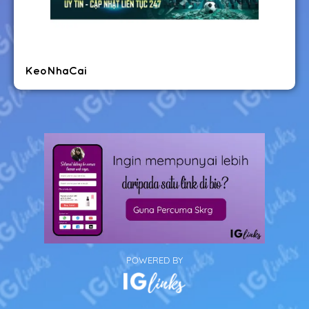
KeoNhaCai
POWERED BY