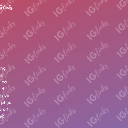
ống
ại
 cá
. Hệ
h vụ
 phục
à cơ
ệ: