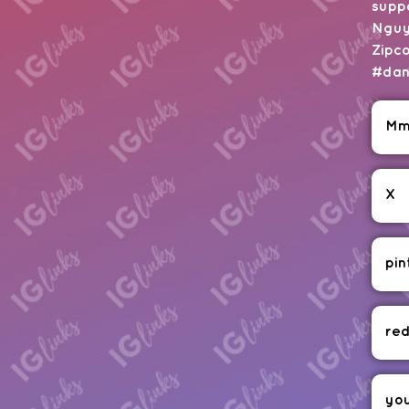
suppo
Nguyễ
Zipc
#dan
Mm
X
pin
red
yo