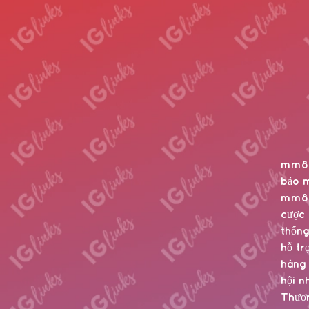
mm88 
bảo m
mm88,
cược 
thốn
hỗ tr
hàng 
hội n
Thươ