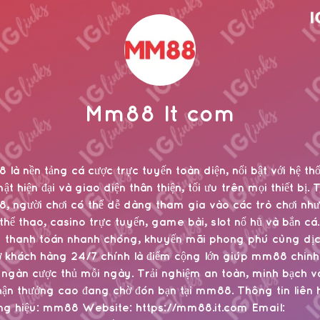
Mm88 It com
là nền tảng cá cược trực tuyến toàn diện, nổi bật với hệ th
ật hiện đại và giao diện thân thiện, tối ưu trên mọi thiết bị. T
 người chơi có thể dễ dàng tham gia vào các trò chơi như
thể thao, casino trực tuyến, game bài, slot nổ hũ và bắn cá
g thanh toán nhanh chóng, khuyến mãi phong phú cùng dịc
ợ khách hàng 24/7 chính là điểm cộng lớn giúp mm88 chinh
ngàn cược thủ mỗi ngày. Trải nghiệm an toàn, minh bạch v
hận thưởng cao đang chờ đón bạn tại mm88. Thông tin liên h
ng hiệu: mm88 Website: https://mm88.it.com Email: